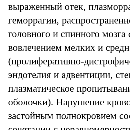
выраженный отек, плазморр
геморрагии, распространенн
головного и спинного мозг
вовлечением мелких и средн
(пролиферативно-дистрофич
эндотелия и адвентиции, ст
плазматическое пропитывани
оболочки). Нарушение крово
застойным полнокровием сос
сочетании с неравномернос