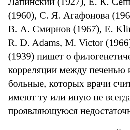
Лапинский (1927), Е. К. Сеп
(1960), С. Я. Агафонова (196
В. А. Смирнов (1967), Е. Kl
R. D. Adams, M. Victor (1966
(1939) пишет о филогенети
корреляции между печенью 
больные, которых врачи счи
имеют ту или иную не всегд
проявляющуюся недостаточн