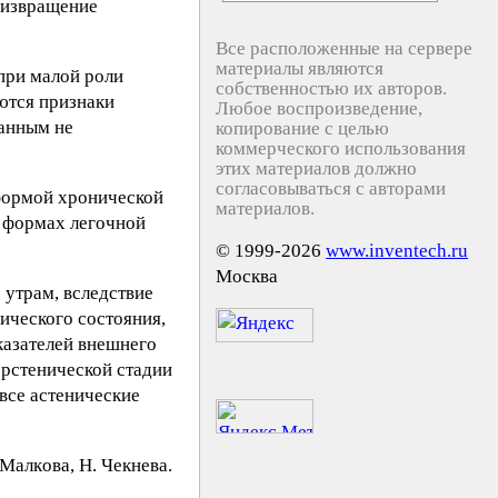
 извращение
Все расположенные на сервере
материалы являются
при малой роли
собственностью их авторов.
яются признаки
Любое воспроизведение,
данным не
копирование с целью
коммерческого использования
этих материалов должно
согласовываться с авторами
формой хронической
материалов.
х формах легочной
© 1999-2026
www.inventech.ru
Москва
 утрам, вследствие
ического состояния,
казателей внешнего
ерстенической стадии
все астенические
Maлкoвa, H. Чeкнeвa.