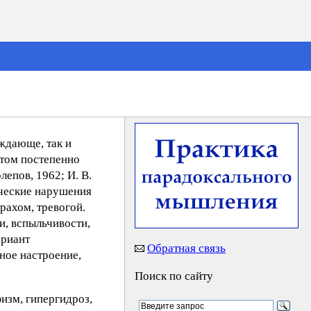
ждающе, так и
этом постепенно
епов, 1962; И. В.
нические нарушения
рахом, тревогой.
, вспыльчивости,
ариант
Обратная связь
ное настроение,
Поиск по сайту
изм, гипергидроз,