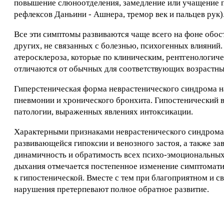
повышение слюноотделения, замедление или учащение п
рефлексов Даньини - Ашнера, тремор век и пальцев рук)
Все эти симптомы развиваются чаще всего на фоне обо
других, не связанных с болезнью, психогенных влияний.
атеросклероза, которые по клиническим, рентгенологи
отличаются от обычных для соответствующих возрастны
Гиперстеническая форма неврастенического синдрома 
пневмонии и хронического бронхита. Гипостенический в
патологии, выраженных явлениях интоксикации.
Характерными признаками неврастенического синдрома п
развивающейся гипоксии и венозного застоя, а также з
динамичность и обратимость всех психо-эмоциональных
дыхания отмечается постепенное изменение симптоматик
к гипостенической. Вместе с тем при благоприятном и 
нарушения претерпевают полное обратное развитие.