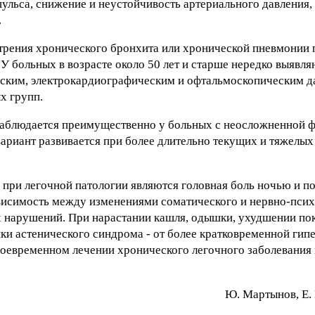
ульса, снижение и неустойчивость артериального давления,
.
стрения хронического бронхита или хронической пневмонии 
 У больных в возрасте около 50 лет и старше нередко выявл
ческим, электрокардиографическим и офтальмоскопическим 
х групп.
наблюдается преимущественно у больных с неосложненной 
ариант развивается при более длительно текущих и тяжелы
ри легочной патологии являются головная боль ночью и по
ависимость между изменениями соматического и нервно-псих
 нарушений. При нарастании кашля, одышки, ухудшении по
и астенического синдрома - от более кратковременной гип
своевременном лечении хронического легочного заболевания 
Ю. Mapтынoв, E. 