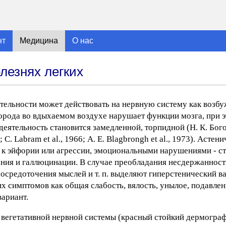
нт
Медицина
О нас
лезнях легких
тельности может действовать на нервную систему как возбу
рода во вдыхаемом воздухе нарушает функции мозга, при 
еятельность становится замедленной, торпидной (Н. К. Богол
 С. Labram et al., 1966; А. Е. Blagbrongh et al., 1973). Асте
й к эйфории или агрессии, эмоциональными нарушениями - ст
ия и галлюцинации. В случае преобладания несдержанности
осредоточения мыслей и т. п. выделяют гиперстенический в
х симптомов как общая слабость, вялость, унылое, подавлен
ариант.
вегетативной нервной системы (красный стойкий дермограф