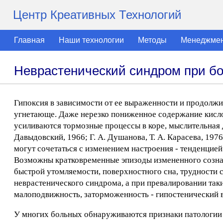
Центр Креативных Технологий
Главная
Наши технологии
Методы
Менеджме
Неврастенический синдром при бо
Гипоксия в зависимости от ее выраженности и продолжи
угнетающе. Даже нерезко пониженное содержание кисло
усиливаются тормозные процессы в коре, мыслительная д
Давыдовский, 1966; Г. А. Душанова, Т. А. Карасева, 1976;
могут сочетаться с изменением настроения - тенденцие
Возможны кратковременные эпизоды измененного сознан
быстрой утомляемости, поверхностного сна, трудности с
неврастенического синдрома, а при превалировании таки
малоподвижность, заторможенность - гипостенический в
У многих больных обнаруживаются признаки патологии 