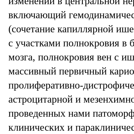
изменений в центральной не
включающий гемодинамичес
(сочетание капиллярной ише
с участками полнокровия в 
мозга, полнокровия вен с и
массивный первичный карио
пролиферативно-дистрофич
астроцитарной и мезенхимно
проведенных нами патоморф
клинических и параклиниче