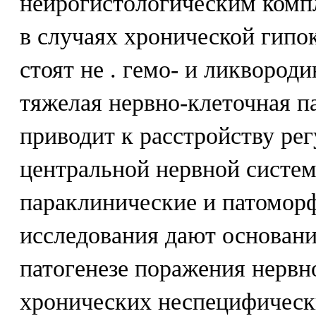
нейрогистологическим комп
в случаях хронической гипо
стоят не . гемо- и ликвород
тяжелая нервно-клеточная п
приводит к расстройству ре
центральной нервной систе
параклинические и патомор
исследования дают основание
патогенезе поражения нервн
хронических неспецифическ