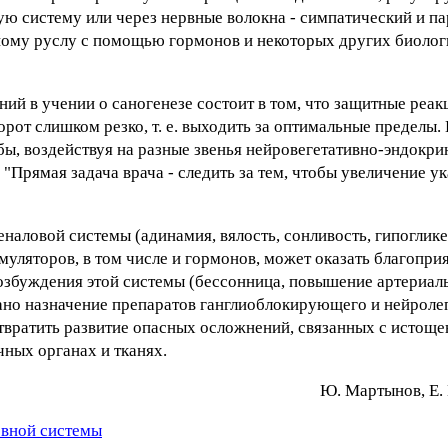
ую систему или через нервные волокна - симпатический и п
сному руслу с помощью гормонов и некоторых других биоло
й в учении о саногенезе состоит в том, что защитные реак
от слишком резко, т. е. выходить за оптимальные пределы.
обы, воздействуя на разные звенья нейровегетативно-эндокри
: "Прямая задача врача - следить за тем, чтобы увеличение 
наловой системы (адинамия, вялость, сонливость, гипоглике
муляторов, в том числе и гормонов, может оказать благопри
возбуждения этой системы (бессонница, повышение артериал
ано назначение препаратов ганглиоблокирующего и нейролеп
твратить развитие опасных осложнений, связанных с истоще
чных органах и тканях.
Ю. Mapтынoв, E. 
рвной системы