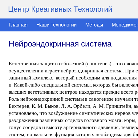
Центр Креативных Технологий
Главная
Наши технологии
Методы
Менеджме
Нейроэндокринная система
Естественная защита от болезней (саногенез) - это сл
осуществлении играет нейроэндокринная система. При е
защитный комплекс, который необходим для подавления 
п. Какой-либо специальной системы, которая бы включал
высших вегетативных центров находятся прежде всего р
Роль нейроэндокринной системы в саногенезе изучали так
Бехтерев, К. М. Быков, Л. А. Орбели, А. М. Гринштейн,
установлено, что возбуждение симпатических нервов у
раздражения различных отделов головного мозга: коры, п
тонус сосудов и высоту артериального давления, температ
систем, нормальная функция которых необходима для бла