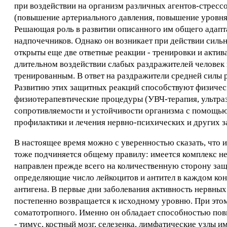
при воздействии на организм различных агентов-стрессо
(повышение артериального давления, повышение уровня с
Решающая роль в развитии описанного им общего адапт
надпочечников. Однако он возникает при действии силь
открыты еще две ответные реакции - тренировки и актив
длительном воздействии слабых раздражителей человек 
тренированным. В ответ на раздражители средней силы р
Развитию этих защитных реакций способствуют физичес
физиотерапевтические процедуры (УВЧ-терапия, ультра
сопротивляемости и устойчивости организма с помощью
профилактики и лечения нервно-психических и других з
В настоящее время можно с уверенностью сказать, что 
тоже подчиняется общему правилу: имеется комплекс н
направлен прежде всего на количественную сторону защи
определяющие число лейкоцитов и антител в каждом кон
антигена. В первые дни заболевания активность нервных
постепенно возвращается к исходному уровню. При этом
соматотропного. Именно он обладает способностью пов
- тимус, костный мозг, селезенка, лимфатические узлы