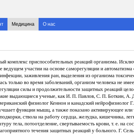
нт
Медицина
О нас
ожный комплекс приспособительных реакций организма. Исклю
е ведущем участии на основе саморегуляции и автоматизма 
инфекции, заживления ран, выделения из организма токсичес
ась только во время заболеваний, организм человека не име
егуляции силы и продолжительности защитных реакций цело
ие выдающиеся ученые, как И. П. Павлов, С. П. Боткин, А. Д
 американский физиолог Кеннон и канадский нейрофизиолог Г.
лучшает функции мышц, а также показано активирующее или
одкорки, ствола на работу сердца, желудка, кишечника, легк
уру тела, потоотделение, свертываемость крови, т. е. на со
гоприятного течения защитных реакций у больного. Г. Селье