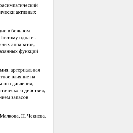
арасимпатический
гически активных
ции в больном
 Поэтому одна из
нных аппаратов,
указанных функций
мия, артериальная
ятное влияние на
ьного давления,
тического действия,
нием запасов
Maлкoвa, H. Чeкнeвa.