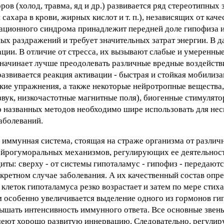
ров (холод, травма, яд и др.) развивается ряд стереотипных
ахара в крови, жирных кислот и т. п.), независящих от каче
ационного синдрома принадлежит передней доле гипофиза и
ных раздражений и требует значительных затрат энергии. В 
ации. В отличие от стресса, их вызывают слабые и умеренны
начинает лучше преодолевать различные вредные воздействи
азвивается реакция активации - быстрая и стойкая мобилиза
кие упражнения, а также некоторые нейротропные вещества,
звук, низкочастотные магнитные поля), биогенные стимулят
 названных методов необходимо шире использовать для не
аболеваний.
и иммунная система, стоящая на страже организма от различ
ейрогуморальных механизмов, регулирующих ее деятельност
ты: сверху - от системы гипоталамус - гипофиз - передаютс
кретном случае заболевания. А их качественный состав опр
 клеток гипоталамуса резко возрастает и затем по мере стих
 особенно увеличивается выделение одного из гормонов ги
ышать интенсивность иммунного ответа. Все основные звен
 имеют хорошо развитую иннервацию. Следовательно, регули