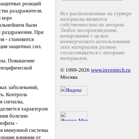
 защитных реакций
ства раздражителя.
Все расположенные на сервере
 коре
материалы являются
собственностью их авторов.
дальнейшем были
Любое воспроизведение,
е раздражения. При
копирование с целью
я - становится
коммерческого использования
ция защитных сил.
этих материалов должно
согласовываться с авторами
материалов.
оры. Повышение
специфической
© 1999-2026
www.inventech.ru
Москва
ных заболеваний,
ь. Контроль
я сигналы,
еделяется характером
ания болезни
пофиза -
ья иммунной системы
рующие влияния от