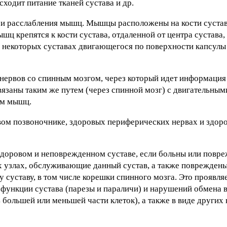
ходит питание тканей сустава и др.
 и расслабления мышц. Мышцы расположены на кости сустав
шц крепятся к кости сустава, отдаленной от центра сустава
в некоторых суставах двигающегося по поверхности капсулы 
 нервов со спинным мозгом, через который идет информация
вязаны таким же путем (через спинной мозг) с двигательным
ем мышц.
вом позвоночнике, здоровых периферических нервах и здор
 здоровом и неповрежденном суставе, если больны или повр
ых узлах, обслуживающие данный сустав, а также повреждены
суставу, в том числе корешки спинного мозга. Это проявляе
 функции сустава (парезы и параличи) и нарушений обмена в
ь большей или меньшей части клеток), а также в виде других