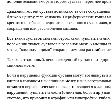
дополнительным амортизатором сустава, через нее проис
Движения костей сустава возникают за счет сокращения
ближе к центру тела человека. Периферические концы мы
крепкого и гибкого соединительнотканного сухожилия, 
сокращения или расслабления мышцы.
Все ткани суставов связаны отростками чувствительных
положении тканей суставов в головной мозг. А мышцы с
мозга, "командующими" сокращением или расслаблени
Так живет здоровый, неповрежденный сустав при здоро
спинном мозге.
Боли и нарушения функции сустава могут возникнуть в
клетки в головном или спинном мозгу или в вегетативн
питаются периферические нервы, относящиеся к данному 
нарушений чувствительности (онемения, боли и др.) или
сустава, что приводит к атрофии или гипотрофии (гибел