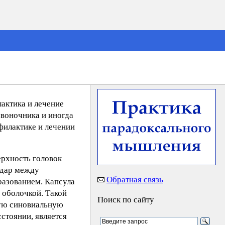
лактика и лечение
звоночника и иногда
филактике и лечении
ерхность головок
удар между
Обратная связь
разованием. Капсула
 оболочкой. Такой
Поиск по сайту
ную синовиальную
сстоянии, является