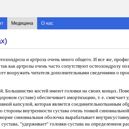
нт
Медицина
О нас
х)
еохондроза и артроза очень много общего. И все же, профи
так как артрозы очень часто сопутствуют остеохондрозу по
дует вооружить читателя дополнительными сведениями о про
ей. Большинство костей имеют головки на своих концах. Пов
оровом суставе) обеспечивает амортизацию, т. е. смягчает 
авной капсулой, которая является соединительнотканным об
со стороны внутренности сустава очень тонкой синовиальной
В норме синовиальная оболочка вырабатывает внутрисустав
 сустава, "удерживает" головки сустава на определенном ра