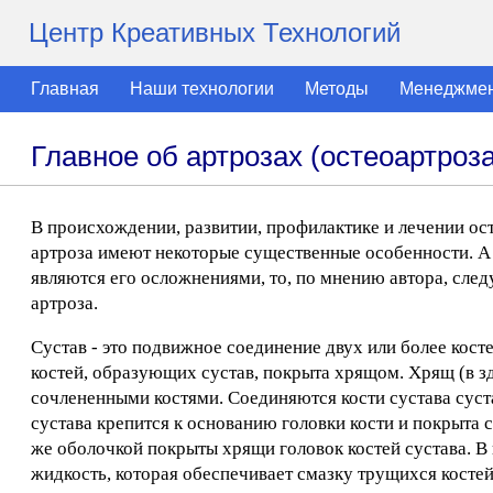
Центр Креативных Технологий
Главная
Наши технологии
Методы
Менеджме
Главное об артрозах (остеоартроза
В происхождении, развитии, профилактике и лечении ост
артроза имеют некоторые существенные особенности. А 
являются его осложнениями, то, по мнению автора, сле
артроза.
Сустав - это подвижное соединение двух или более кост
костей, образующих сустав, покрыта хрящом. Хрящ (в зд
сочлененными костями. Соединяются кости сустава суст
сустава крепится к основанию головки кости и покрыта 
же оболочкой покрыты хрящи головок костей сустава. 
жидкость, которая обеспечивает смазку трущихся костей