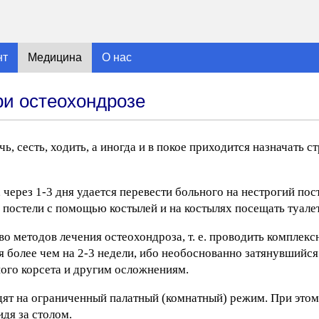
нт
Медицина
О нас
ри остеохондрозе
ь, сесть, ходить, а иногда и в покое приходится назначать 
, через 1-3 дня удается перевести больного на нестрогий по
 постели с помощью костылей и на костылях посещать туалет
 методов лечения остеохондроза, т. е. проводить комплекс
ся более чем на 2-3 недели, ибо необоснованно затянувшийс
ого корсета и другим осложнениям.
ят на ограниченный палатный (комнатный) режим. При это
идя за столом.