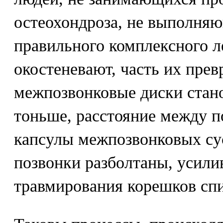
остеохондроза, не выполня
правильного комплексного л
окостеневают, часть их пре
межпозвонковые диски стано
тоньше, расстояние между п
капсулы межпозвонковых сус
позвонки разболтаны, усили
травмирования корешков спи