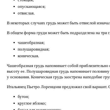
опускающаяся;
отвислая.
В некоторых случаях грудь может быть отвислой изначал
В общем форма груди может быть подразделена на три г
чашеобразная;
полушаровидная;
коническая.
Чашеобразная грудь напоминает собой приблизительно 
высоту ее. Полушаровидная грудь напоминает половину (
у основания. Коническая грудь заострена наподобие гру
Итальянец Пьетро Лоренцони предложил свой вариант. 
бутон;
круглое яблоко;
бокал для шампанского;