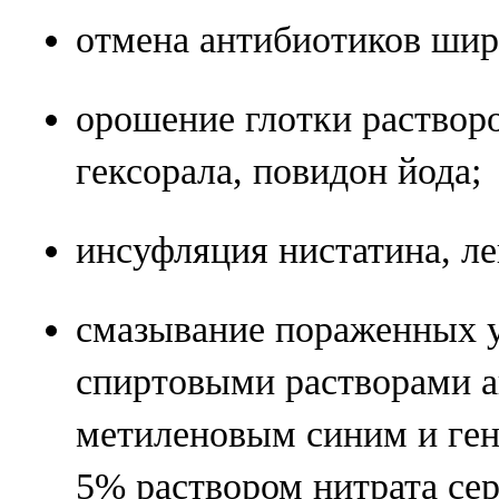
отмена антибиотиков широ
орошение глотки растворо
гексорала, повидон йода;
инсуфляция нистатина, ле
смазывание пораженных 
спиртовыми растворами а
метиленовым синим и ге
5% раствором нитрата сер