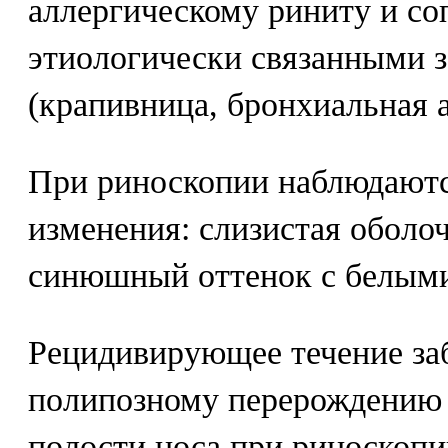
аллергическому риниту и со
этиологически связанными 
(крапивница, бронхиальная а
При риноскопии наблюдаютс
изменения: слизистая оболо
синюшный оттенок с белыми
Рецидивирующее течение за
полипозному перерождению 
полости носа при риноскопи