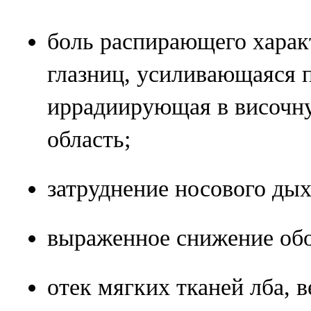
боль распирающего характ
глазниц, усиливающаяся п
иррадиирующая в височн
область;
затруднение носового ды
выраженное снижение об
отек мягких тканей лба, в