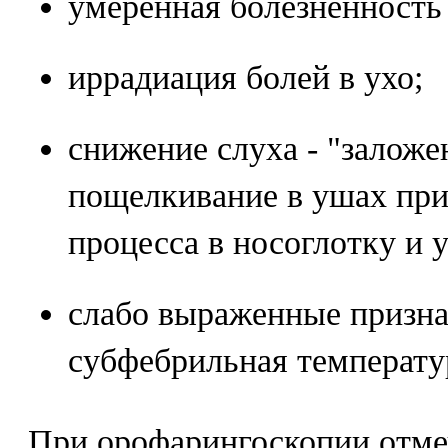
умеренная болезненность 
иррадиация болей в ухо;
снижение слуха - "заложе
пощелкивание в ушах при
процесса в носоглотку и 
слабо выраженные призна
субфебрильная температу
При орофарингоскопии отме