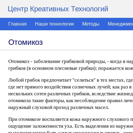
Центр Креативных Технологий
Главная
Наши технологии
Методы
Менеджме
Отомикоз
Отомикоз - заболевание грибковой природы, - когда в н
грибков (в основном плесневые грибки); поражается кож
Любой грибок предпочитает "селиться" в тех местах, где 
где нет прямого воздействия солнечных лучей; как раз 
нескольких сотен различных грибков, вследствие жизне
отомикоза такие факторы, как несоблюдение правил личн
наружный слуховой проход различных масел.
При отомикозе воспаляется кожа наружного слухового пр
ощущение заложенности уха. Есть выделения из наружно
выделения могут быть самых неожиданных цветов - черно