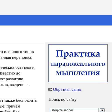
го или иного типов
банная перепонка.
нических остатков и
Известно до
уют развитию
ков, введение в
Обратная связь
Поиск по сайту
ет также беспокоить
ные; причем
рибка. Все