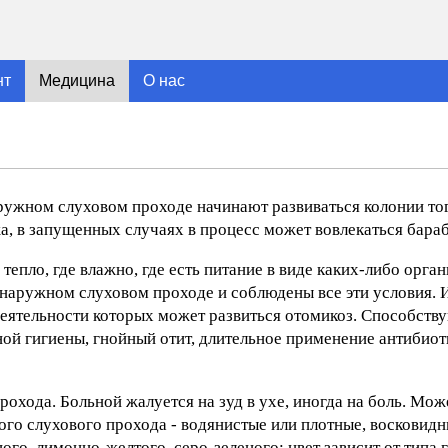
нт
Медицина
О нас
аружном слуховом проходе начинают развиваться колонии то
а, в запущенных случаях в процесс может вовлекаться бара
тепло, где влажно, где есть питание в виде каких-либо орга
в наружном слуховом проходе и соблюдены все эти условия. 
деятельности которых может развиться отомикоз. Способств
ой гигиены, гнойный отит, длительное применение антибиоти
охода. Больной жалуется на зуд в ухе, иногда на боль. Мож
го слухового прохода - водянистые или плотные, восковид
го, лимонно-желтого, серо-зеленого; цвет зависит от типа г