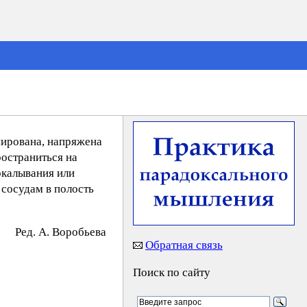
емирована, напряжена
ространиться на
окалывания или
 сосудам в полость
Peд. A. Bopoбьeвa
Обратная связь
Поиск по сайту