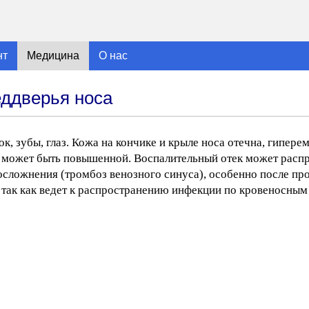
нт
Медицина
О нас
еддверья носа
к, зубы, глаз. Кожа на кончике и крыле носа отечна, гипер
а может быть повышенной. Воспалительный отек может расп
сложнения (тромбоз венозного синуса), особенно после пр
так как ведет к распространению инфекции по кровеносным