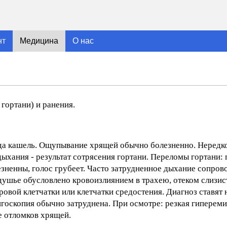
нт
Медицина
О нас
гортани) и ранения.
гда кашель. Ощупывание хрящей обычно болезненно. Нередко
ыхания - результат сотрясения гортани. Переломы гортани:
езненны, голос грубеет. Часто затрудненное дыхание сопро
ушье обусловлено кровоизлиянием в трахею, отеком слизис
вой клетчатки или клетчатки средостения. Диагноз ставят 
госкопия обычно затруднена. При осмотре: резкая гиперемия
е отломков хрящей.