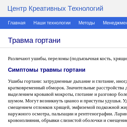
Центр Креативных Технологий
Главная
Наши технологии
Методы
Менеджме
Травма гортани
Различают ушибы, переломы (подъязычная кость, хрящи 
Симптомы травмы гортани
Ушибы гортани: затрудненные дыхание и глотание, ино
кратковременный обморок. Значительные расстройства д
выделением кровавой мокроты, глотание и разговор бол
шумом. Могут возникнуть цианоз и приступы удушья. Уд
смещением отломков хрящей, эмфиземой подкожной жиро
наружного осмотра, пальпации и рентгенографии. Ларин
кровоизлияния, обрывки слизистой оболочки и смещени