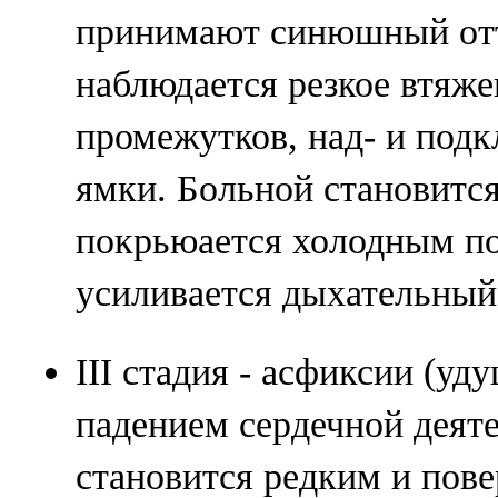
принимают синюшный отт
наблюдается резкое втяж
промежутков, над- и под
ямки. Больной становитс
покрьюается холодным по
усиливается дыхательный
III стадия - асфиксии (уд
падением сердечной деят
становится редким и пов