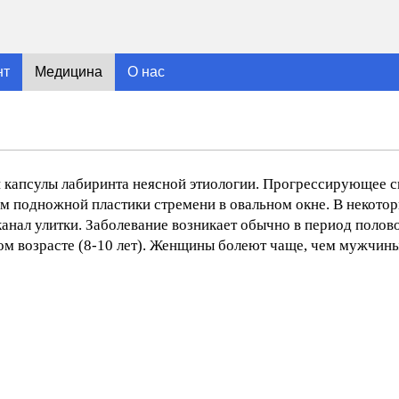
нт
Медицина
О нас
й капсулы лабиринта неясной этиологии. Прогрессирующее 
м подножной пластики стремени в овальном окне. В некото
канал улитки. Заболевание возникает обычно в период полово
ком возрасте (8-10 лет). Женщины болеют чаще, чем мужчины