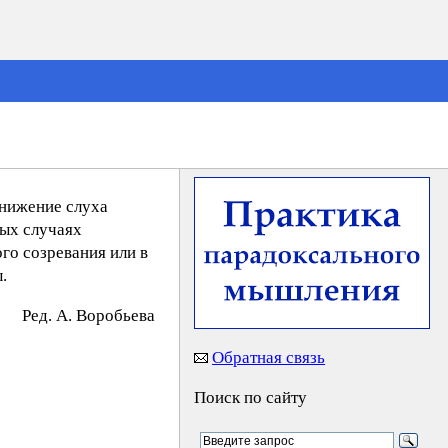
снижение слуха
рых случаях
го созревания или в
.
Peд. A. Bopoбьeвa
Обратная связь
Поиск по сайту