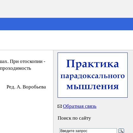
шах. При отоскопии -
 проходимость
Peд. A. Bopoбьeвa
Обратная связь
Поиск по сайту