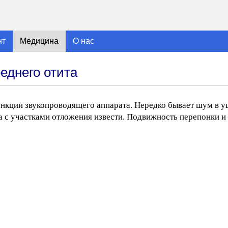
нт
Медицина
О нас
еднего отита
ункции звукопроводящего аппарата. Нередко бывает шум в у
а с участками отложения извести. Подвижность перепонки и