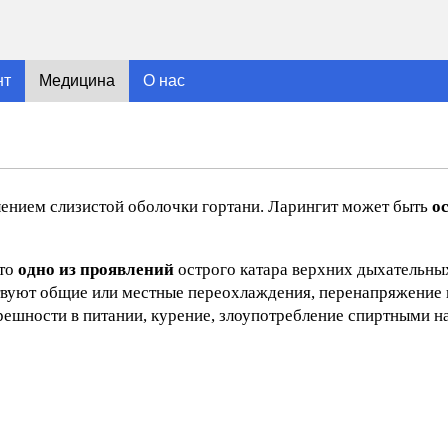
нт
Медицина
О нас
ением слизистой оболочки гортани. Ларингит может быть
о
это
одно из проявлений
острого катара верхних дыхательных
бствуют общие или местные переохлаждения, перенапряжение 
решности в питании, курение, злоупотребление спиртными н