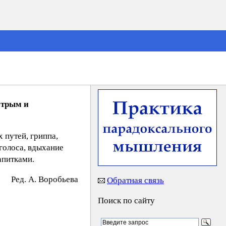
стрым и
 путей, гриппа,
голоса, вдыхание
апитками.
Peд. A. Bopoбьeвa
Обратная связь
Поиск по сайту