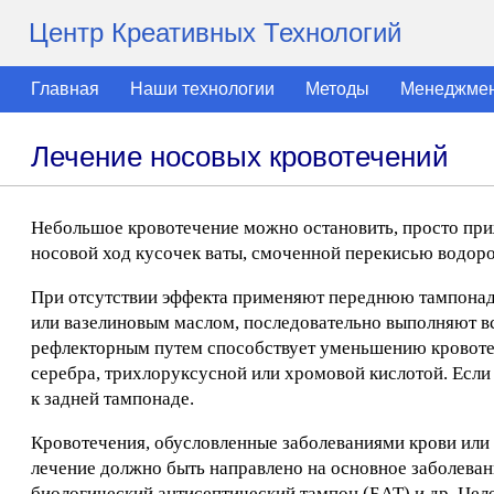
Центр Креативных Технологий
Главная
Наши технологии
Методы
Менеджме
Лечение носовых кровотечений
Небольшое кровотечение можно остановить, просто приж
носовой ход кусочек ваты, смоченной перекисью водород
При отсутствии эффекта применяют переднюю тампонад
или вазелиновым маслом, последовательно выполняют все
рефлекторным путем способствует уменьшению кровоте
серебра, трихлоруксусной или хромовой кислотой. Если
к задней тампонаде.
Кровотечения, обусловленные заболеваниями крови или 
лечение должно быть направлено на основное заболева
биологический антисептический тампон (БАТ) и др. Це