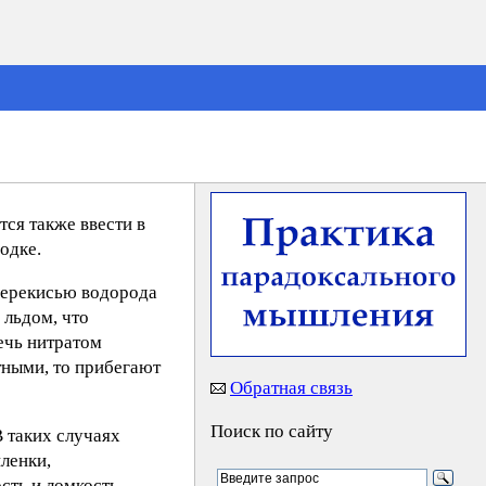
ся также ввести в
одке.
перекисью водорода
 льдом, что
ечь нитратом
тными, то прибегают
Обратная связь
Поиск по сайту
 таких случаях
ленки,
сть и ломкость