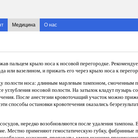
нт
Медицина
О нас
ав пальцем крыло носа к носовой перегородке. Рекомендует
а или вазелином, и прижать его через крыло носа к перегор
у полости носа: длинным марлевым тампоном, смоченным 
 углубления носовой полости. На затылок кладут пузырь со
чения. После анестезии кровоточащий участок можно приж
 эти способы остановки кровотечения оказались безрезульта
сосудов, нередко возобновляются после удаления тампона. В
ние. Местно применяют гемостатическую губку, фибринные п
лесообразно назначить препараты, уменьшающие проницаемо