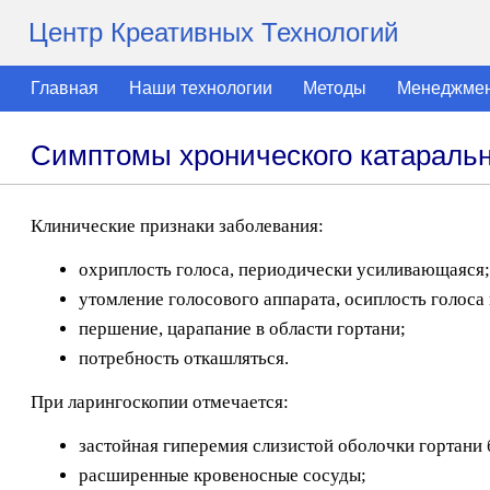
Центр Креативных Технологий
Главная
Наши технологии
Методы
Менеджме
Симптомы хронического катаральн
Клинические признаки заболевания:
охриплость голоса, периодически усиливающаяся;
утомление голосового аппарата, осиплость голоса 
першение, царапание в области гортани;
потребность откашляться.
При ларингоскопии отмечается:
застойная гиперемия слизистой оболочки гортани 
расширенные кровеносные сосуды;