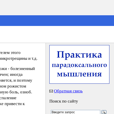
телем этого
микротрещины и т.д.
ожи - болезненный
ичен; иногда
яется, и поэтому
рном рожистом
Обратная связь
ную боль, озноб.
спаление
Поиск по сайту
е привести к