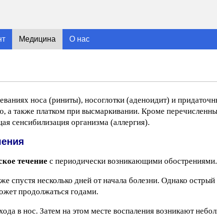
нт
Медицина
О нас
еваниях носа (риниты), носоглотки (аденоидит) и придаточн
ю, а также платком при высмаркивании. Кроме перечисленны
ая сенсибилизация организма (аллергия).
ления
ское течение
с периодически возникающими обострениями.
же спустя несколько дней от начала болезни. Однако остры
может продолжаться годами.
хода в нос. Затем на этом месте воспаления возникают небо