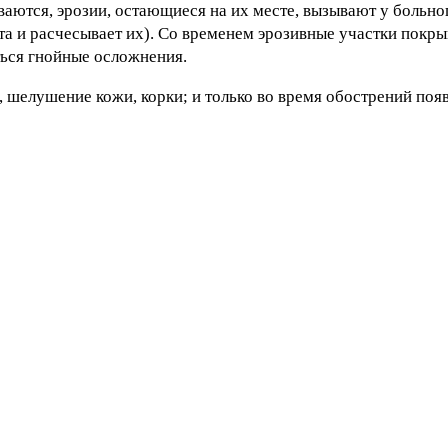
аются, эрозии, остающиеся на их месте, вызывают у больн
та и расчесывает их). Со временем эрозивные участки покр
ться гнойные осложнения.
, шелушение кожи, корки; и только во время обострений поя