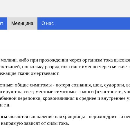
нт
Медицина
О нас
 молнии, либо при прохождении через организм тока высоко
 тканей, поскольку разряд тока идет именно через мягкие 
лежащие ткани омертвевают.
тные; общие симптомы - потеря сознания, шок, судороги, в
агируют на свет; местные симптомы - ожоги (в частности, у
абанной перепонки, кровоизлияния в среднее и внутреннее у
 т.д.
ины
являются воспаление надхрящницы - перихондрит - и не
 напрямую зависят от силы тока.