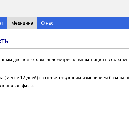
нт
Медицина
О нас
сть
очным для подготовки эндометрия к имплантации и сохране
а (менее 12 дней) с соответствующим изменением базальной
ютеиновой фазы.