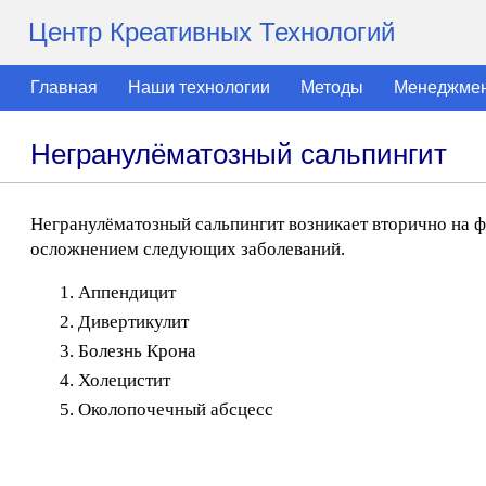
Центр Креативных Технологий
Главная
Наши технологии
Методы
Менеджме
Негранулёматозный сальпингит
Негранулёматозный сальпингит возникает вторично на 
осложнением следующих заболеваний.
Аппендицит
Дивертикулит
Болезнь Крона
Холецистит
Околопочечный абсцесс