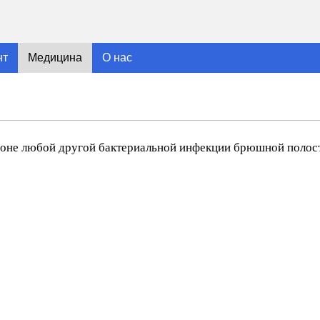
нт
Медицина
О нас
фоне любой другой бактериальной инфекции брюшной полос