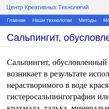
Центр Креативных Технологий
Главная
Наши технологии
Методы
Ме
Сальпингит, обуслов
Сальпингит, обусловленный
возникает в результате испо
нерастворимого в воде крас
гистеросальпингографии или
крахмала, талька, минеральн