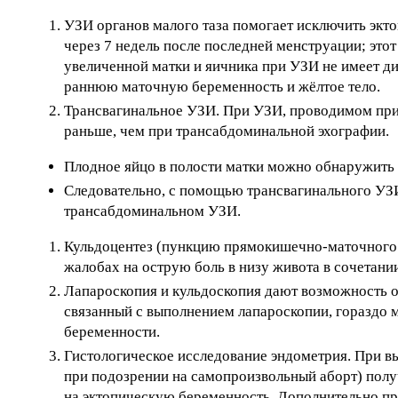
УЗИ органов малого таза помогает исключить экто
через 7 недель после последней менструации; эт
увеличенной матки и яичника при УЗИ не имеет ди
раннюю маточную беременность и жёлтое тело.
Трансвагинальное УЗИ. При УЗИ, проводимом при
раньше, чем при трансабдоминальной эхографии.
Плодное яйцо в полости матки можно обнаружить
Следовательно, с помощью трансвагинального УЗИ
трансабдоминальном УЗИ.
Кульдоцентез (пункцию прямокишечно-маточного 
жалобах на острую боль в низу живота в сочетан
Лапароскопия и кульдоскопия дают возможность ос
связанный с выполнением лапароскопии, гораздо 
беременности.
Гистологическое исследование эндометрия. При в
при подозрении на самопроизвольный аборт) полу
на эктопическую беременность. Дополнительно пр