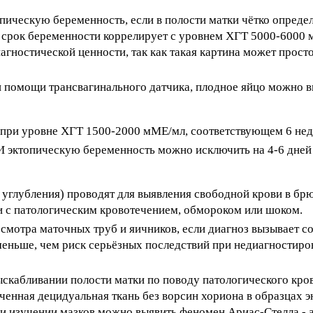
пическую беременность, если в полости матки чётко опреде
от срок беременности коррелирует с уровнем ХГТ 5000-6000
агностической ценности, так как такая картина может прост
 помощи трансвагинального датчика, плодное яйцо можно в
 при уровне ХГТ 1500-2000 мМЕ/мл, соответствующем 6 нед
 эктопическую беременность можно исключить на 4-6 дней
углубления) проводят для выявления свободной крови в бр
ии с патологическим кровотечением, обмороком или шоком.
мотра маточных труб и яичников, если диагноз вызывает со
меньше, чем риск серьёзных последствий при недиагностиро
ыскабливании полости матки по поводу патологического кро
ченная децидуальная ткань без ворсин хориона в образцах 
и изучении мазков можно выявить феномен Ариас-Стелла - а