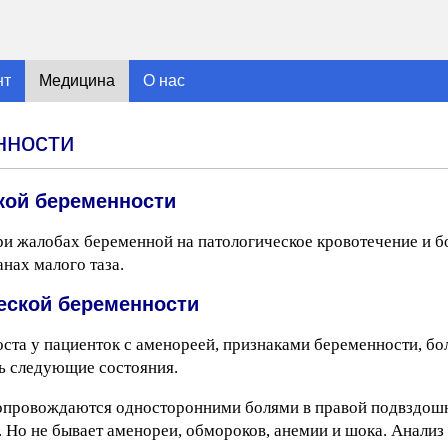
нт
Медицина
О нас
нности
кой беременности
ри жалобах беременной на патологическое кровотечение и б
нах малого таза.
еской беременности
ста у пациенток с аменореей, признаками беременности, б
ь следующие состояния.
сопровождаются односторонними болями в правой подвздошн
Но не бывает аменореи, обмороков, анемии и шока. Анализ 