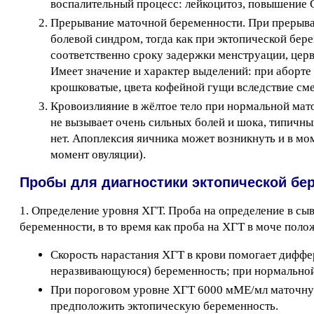
воспалительный процесс: лейкоцитоз, повышение 
Прерывание маточной беременности. При прерыва
болевой синдром, тогда как при эктопической бе
соответственно сроку задержки менструации, церв
Имеет значение и характер выделений: при аборте
крошковатые, цвета кофейной гущи вследствие см
Кровоизлияние в жёлтое тело при нормальной мат
не вызывает очень сильных болей и шока, типичны
нет. Апоплексия яичника может возникнуть и в мо
момент овуляции).
Пробы для диагностики эктопической бе
1. Определение уровня ХГТ. Проба на определение в сы
беременности, в то время как проба на ХГТ в моче поло
Скорость нарастания ХГТ в крови помогает дифф
неразвивающуюся) беременность; при нормальной 
При пороговом уровне ХГТ 6000 мМЕ/мл маточную
предположить эктопическую беременность.