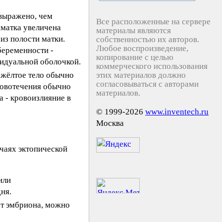
выражено, чем
Все расположенные на сервере
 матка увеличена
материалы являются
из полости матки.
собственностью их авторов.
Любое воспроизведение,
беременности -
копирование с целью
идуальной оболочкой.
коммерческого использования
 жёлтое тело обычно
этих материалов должно
согласовываться с авторами
ровотечения обычно
материалов.
а - кровоизлияние в
© 1999-2026
www.inventech.ru
Москва
чаях эктопической
или
ня.
ет эмбриона, можно