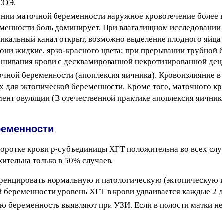
СОЭ.
нии маточной беременности наружное кровотечение более 
ременности боль доминирует. При влагалищном исследовании
икальный канал открыт, возможно выделение плодного яйца 
 они жидкие, ярко-красного цвета; при прерывании трубной 
ешивания крови с десквамированной некротизированной дец
очной беременности (апоплексия яичника). Кровоизлияние в
х для эктопической беременности. Кроме того, маточного к
мент овуляции (В отечественной практике апоплексия яичник
ременности
воротке крови р-субъединицы ХГТ положительна во всех слу
жительна только в 50% случаев.
еренцировать нормальную и патологическую (эктопическую 
беременности уровень ХГТ в крови удваивается каждые 2 д
 беременность выявляют при УЗИ. Если в полости матки н