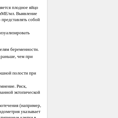
ляется плодное яйцо
 мМЕ/мл. Выявление
о представлять собой
изуализировать
елям беременности.
 раньше, чем при
юшной полости при
мнение. Риск,
ванной эктопической
вотечения (например,
эндометрия указывает
типичные клетки в