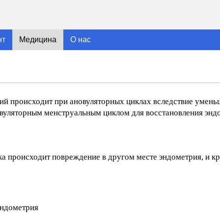
нт
Медицина
О нас
й происходит при ановуляторных циклах вследствие умен
новуляторным менструальным циклом для восстановления энд
ка происходит повреждение в другом месте эндометрия, и к
эндометрия