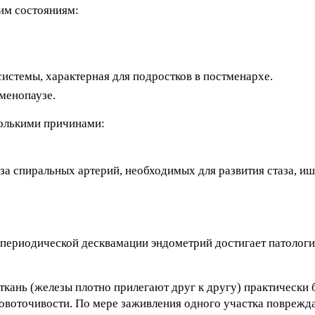
им состояниям:
истемы, характерная для подростков в постменархе.
менопаузе.
колькими причинами:
за спиральных артерий, необходимых для развития стаза, и
 периодической десквамации эндометрий достигает патолог
кань (железы плотно прилегают друг к другу) практически 
ровоточивости. По мере заживления одного участка поврежда