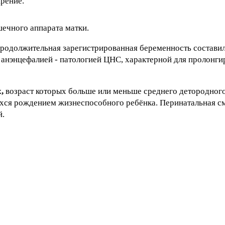
рение.
ечного аппарата матки.
родолжительная зарегистрированная беременность составила 
 анэнцефалией - патологией ЦНС, характерной для пролонг
,
возраст которых больше или меньше среднего детородного 
хся рождением жизнеспособного ребёнка. Перинатальная с
й.