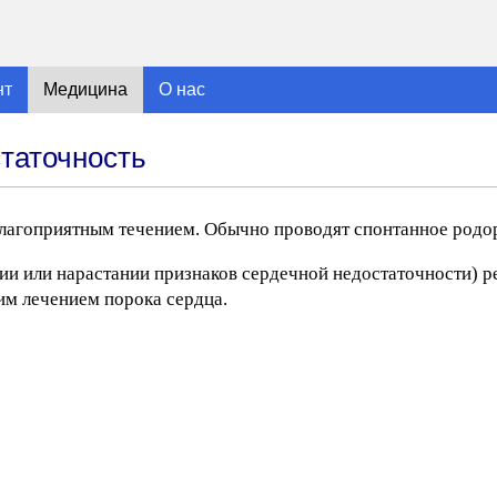
нт
Медицина
О нас
таточность
 благоприятным течением. Обычно проводят спонтанное родо
ии или нарастании признаков сердечной недостаточности) 
м лечением порока сердца.