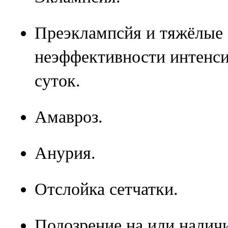
Преэклампсйя и тяжёлые
неэффективности интенси
суток.
Амавроз.
Анурия.
Отслойка сетчатки.
Подозрение на или наличи