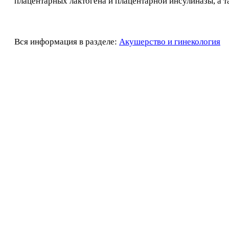
плацентарных лактогена и плацентарной инсулиназы, а т
Вся информация в разделе:
Акушерство и гинекология