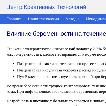
Центр Креативных Технологий
Главная
Наши технологии
Методы
Менеджме
Влияние беременности на течение
Снижение толерантности к глюкозе наблюдают у 2-3% б
них толерантность к глюкозе возвращается к норме посл
Плацентарный лактоген, эстрогены и прогестерон 
Плацентарная инсулиназа ускоряет распад инсулин
Пул Р-клеток не соответствует повышенной при бе
Во время беременности труднее контролировать течение
кома. При инфекционных заболеваниях беременных нере
Потребность в инсулине у больных со скрытым и явным