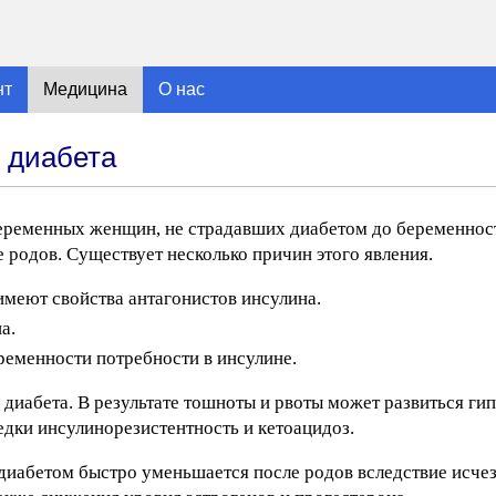
нт
Медицина
О нас
 диабета
еременных женщин, не страдавших диабетом до беременност
е родов. Существует несколько причин этого явления.
имеют свойства антагонистов инсулина.
а.
ременности потребности в инсулине.
 диабета. В результате тошноты и рвоты может развиться ги
дки инсулинорезистентность и кетоацидоз.
 диабетом быстро уменьшается после родов вследствие исче