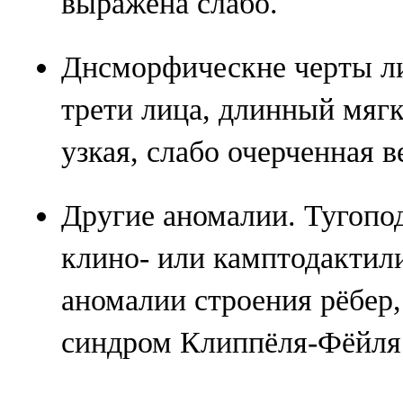
выражена слабо.
Днсморфическне черты ли
трети лица, длинный мяг
узкая, слабо очерченная в
Другие аномалии. Тугопо
клино- или камптодактили
аномалии строения рёбер,
синдром Клиппёля-Фёйля