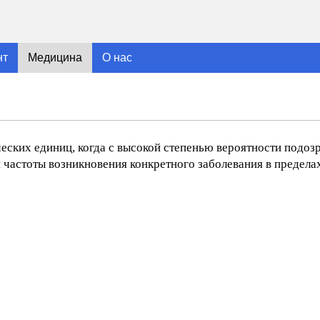
нт
Медицина
О нас
ских единиц, когда с высокой степенью вероятности подоз
частоты возникновения конкретного заболевания в пределах