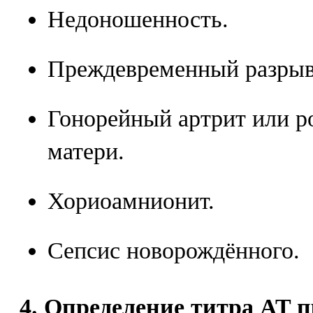
Недоношенность.
Преждевременный разрыв
Гонорейный артрит или р
матери.
Хориоамнионит.
Сепсис новорождённого.
4. Определение титра AT п