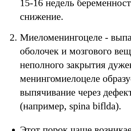
15-16 недель беременност
снижение.
Миеломенингоцеле - вып
оболочек и мозгового вещ
неполного закрытия дуже
менингомиелоцеле образу
выпячивание через дефек
(например, spina biflda).
Этот порок чаще возникае