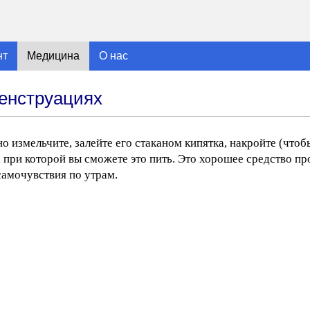
нт
Медицина
О нас
енструациях
о измельчите, залейте его стаканом кипятка, накройте (чтоб
, при которой вы сможете это пить. Это хорошее средство п
самочувствия по утрам.