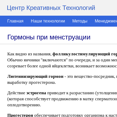
Центр Креативных Технологий
Главная
Наши технологии
Методы
Менеджме
Гормоны при менструации
Как видно из названия,
фолликулостимулирующий го
Обычно яичники "включаются" по очереди, и за один ме
созревает более одной яйцеклетки, возникает возможнос
Лютеинизирующий гормон
- это вещество-посредник, 
выработку прогестерона.
Действие
эстрогена
приводит к разрастанию (утолщению)
(которая способствует продвижению в матку сперматозо
оплодотворению.
Прогестерон
обеспечивает подготовку организма к нас