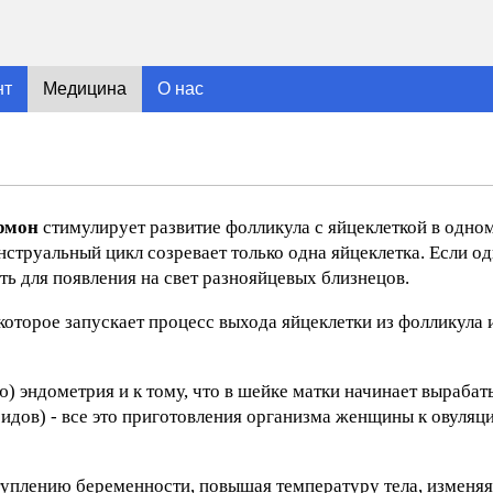
нт
Медицина
О нас
рмон
стимулирует развитие фолликула с яйцеклеткой в одном
нструальный цикл созревает только одна яйцеклетка. Если 
ть для появления на свет разнояйцевых близнецов.
которое запускает процесс выхода яйцеклетки из фолликула 
 эндометрия и к тому, что в шейке матки начинает вырабат
идов) - все это приготовления организма женщины к овуляц
туплению беременности, повышая температуру тела, изменяя