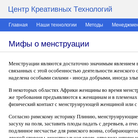
Центр Креативных Технологий
Главная
Наши технологии
Методы
Менеджме
Мифы о менструации
Менструации являются достаточно значимым явлением в
связанных с этой особенностью деятельности женского 
наделена особыми силами - иногда добрыми, иногда злы
В некоторых областях Африки женщины во время менстр
же требования предъявляются к женщинам и в племенах 
физический контакт с менструирующей женщиной или с
Согласно римскому историку Плинию, менструирующие 
засуху на поля, заставить плоды падать с деревьев, а пч
подлинное несчастье для римского воина, собирающегося 
другой стороны, менструальная кровь отводила шторм 