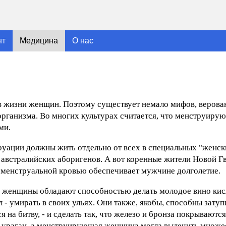
нт
Медицина
О нас
 жизни женщин. Поэтому существует немало мифов, верован
организма. Во многих культурах считается, что менструир
ми.
уации должны жить отдельно от всех в специальных "женск
австралийских аборигенов. А вот коренные жители Новой Гв
 менструальной кровью обеспечивает мужчине долголетие.
женщины обладают способностью делать молодое вино кис
ел - умирать в своих ульях. Они также, якобы, способны затуп
на битву, - и сделать так, что железо и бронза покрываютс
и ураган, а менструирующая женщина могла вылечить множес