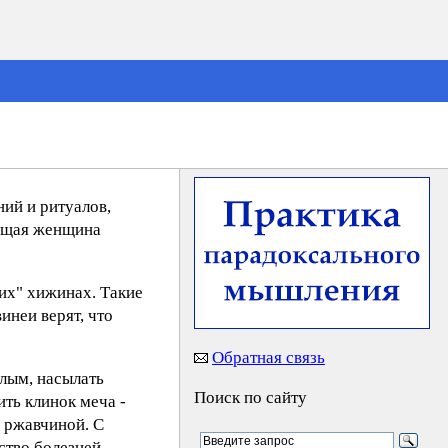
ий и ритуалов,
ующая женщина
их" хижинах. Такие
инеи верят, что
Обратная связь
лым, насылать
Поиск по сайту
ить клинок меча -
я ржавчиной. С
тво болезней,