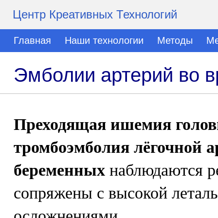
Центр Креативных Технологий
Главная
Наши технологии
Методы
Ме
Эмболии артерий во 
Преходящая ишемия головн
тромбоэмболия лёгочной а
беременных
наблюдаются ре
сопряжены с высокой летал
осложнениями.