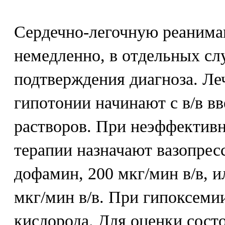
Сердечно-легочную реаним
немедленно, в отдельных сл
подтверждения диагноза. Ле
гипотонии начинают с в/в в
растворов. При неэффектив
терапии назначают вазопрес
дофамин, 200 мкг/мин в/в, ил
мкг/мин в/в. При гипоксеми
кислорода. Для оценки сост