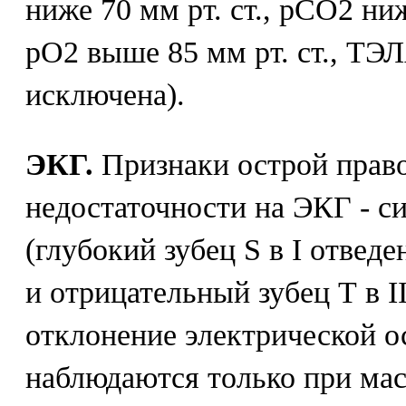
ниже 70 мм рт. ст., рСО2 ниж
рО2 выше 85 мм рт. ст., ТЭ
исключена).
ЭКГ.
Признаки острой прав
недостаточности на ЭКГ - с
(глубокий зубец S в I отвед
и отрицательный зубец Т в II
отклонение электрической ос
наблюдаются только при ма