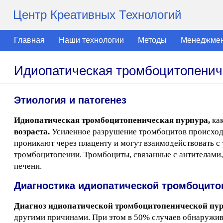
Центр Креативных Технологий
Главная
Наши технологии
Методы
Менеджме
Идиопатическая тромбоцитопенич
Этиология и патогенез
Идиопатическая тромбоцитопеническая пурпура,
как
возраста.
Усиленное разрушение тромбоцитов происходи
проникают через плаценту и могут взаимодействовать с
тромбоцитопении. Тромбоциты, связанные с антителами,
печени.
Диагностика идиопатической тромбоцито
Диагноз идиопатической тромбоцитопенической пур
другими причинами. При этом в 50% случаев обнаружи