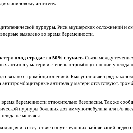
рдиолипиновому антигену.
итопенической пурпуры. Риск акушерских осложнений и см
 впервые выявлено во время беременности.
матери
плод страдает в 50% случаев.
Связи между течением
ых антител у матери и степенью тромбоцитопении у плода н
гда связано с тромбоцитопенией. Был установлен ряд законо
а антитромбоцитарные антитела у матери отсутствуют, тром
 время беременности относительно безопасны. Так же сооб
ической пурпуры больших доз иммуноглобулина для в/в введ
 плода не менялся.
еходящая и в отсутствие сопутствующих заболеваний редко 