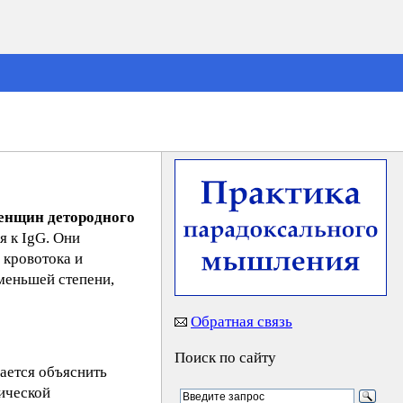
енщин детородного
 к IgG. Они
 кровотока и
меньшей степени,
Обратная связь
Поиск по сайту
ается объяснить
ической