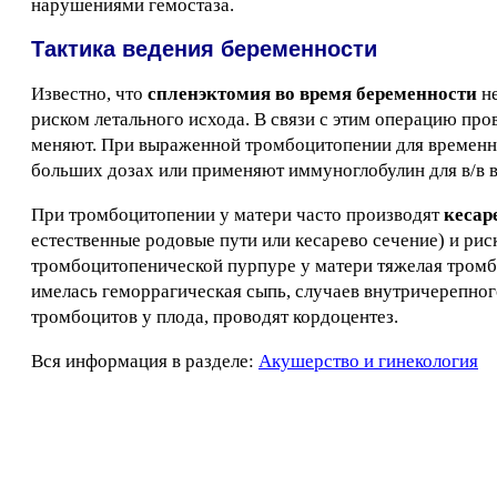
нарушениями гемостаза.
Тактика ведения беременности
Известно, что
спленэктомия во время беременности
не
риском летального исхода. В связи с этим операцию пр
меняют. При выраженной тромбоцитопении для временн
больших дозах или применяют иммуноглобулин для в/в в
При тромбоцитопении у матери часто производят
кесар
естественные родовые пути или кесарево сечение) и ри
тромбоцитопенической пурпуре у матери тяжелая тромб
имелась геморрагическая сыпь, случаев внутричерепног
тромбоцитов у плода, проводят кордоцентез.
Вся информация в разделе:
Акушерство и гинекология