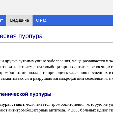
нт
Медицина
О нас
еская пурпура
 и другие аутоиммунные заболевания, чаще развивается
у ж
т под действием антитромбоцитарных антител, относящихся
 тромбоцитами плода, что приводит к удалению последних из
 захватываются и разрушаются макрофагами селезенки и, в 
пенической пурпуры
пуры ставят,
если имеется тромбоцитопения, которую не уд
вают антитромбоцитарные антитела. У 30% больных идиопат