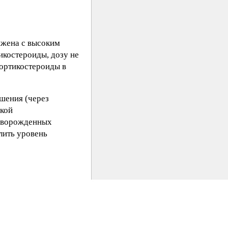
яжена с высоким
икостероиды, дозу не
ортикостероиды в
шения (через
ской
новорожденных
лить уровень