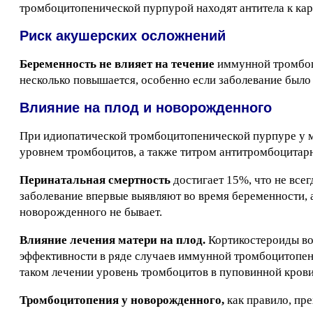
тромбоцитопенической пурпурой находят антитела к ка
Риск акушерских осложнений
Беременность не влияет на течение
иммунной тромбоц
несколько повышается, особенно если заболевание было
Влияние на плод и новорожденного
При идиопатической тромбоцитопенической пурпуре у 
уровнем тромбоцитов, а также титром антитромбоцитарн
Перинатальная смертность
достигает 15%, что не все
заболевание впервые выявляют во время беременности, 
новорожденного не бывает.
Влияние лечения матери на плод.
Кортикостероиды во
эффективности в ряде случаев иммунной тромбоцитопен
таком лечении уровень тромбоцитов в пуповинной крови
Тромбоцитопения у новорожденного,
как правило, пр