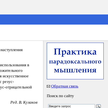
 наступления
использования в
ложительного
я искусственное
с резус-
Обратная связь
зус-отрицательной
Поиск по сайту
Peд. B. Kyлaкoв