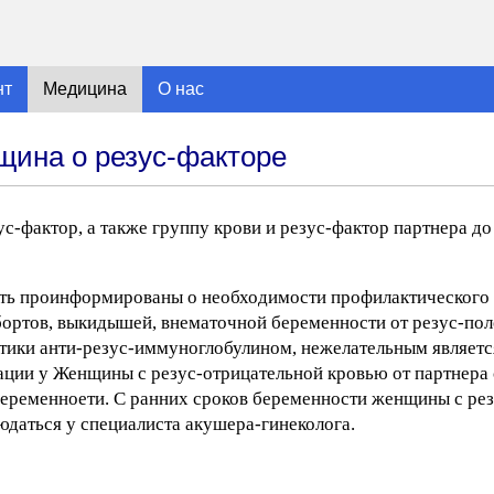
нт
Медицина
О нас
щина о резус-факторе
с-фактор, а также группу крови и резус-фактор партнера до
ть проинформированы о необходимости профилактического 
абортов, выкидышей, внематочной беременности от резус-по
тики анти-резус-иммуноглобулином, нежелательным являетс
ции у Женщины с резус-отрицательной кровью от партнера 
беременноети. С ранних сроков беременности женщины с ре
даться у специалиста акушера-гинеколога.