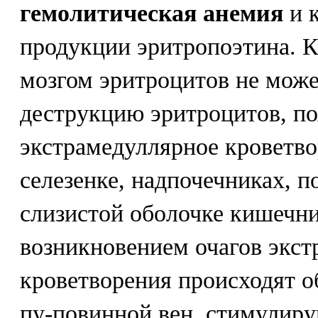
гемолитическая анемия
и к
продукции эритропоэтина. 
мозгом эритроцитов не може
деструкцию эритроцитов, по
экстрамедуллярное кроветво
селезенке, надпочечниках, п
слизистой оболочке кишечник
возникновением очагов экст
кроветворения происходят о
пу-повинной вен, стимулир