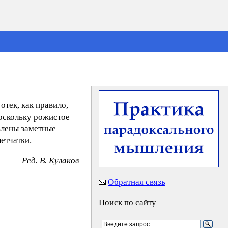
тек, как правило,
Поскольку рожистое
влены заметные
етчатки.
Peд. B. Kyлaкoв
Обратная связь
Поиск по сайту