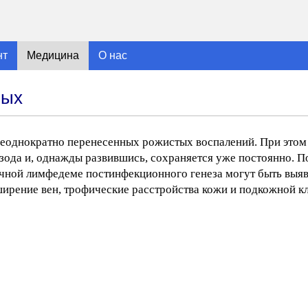
нт
Медицина
О нас
ных
еоднократно перенесенных рожистых воспалений. При этом о
изода и, однажды развившись, сохраняется уже постоянно. 
ричной лимфедеме постинфекционного генеза могут быть выя
ширение вен, трофические расстройства кожи и подкожной кл