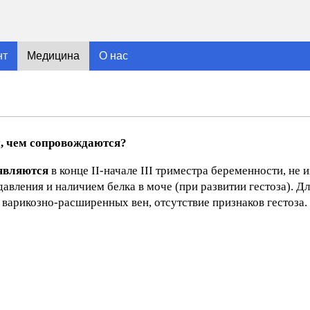
нт
Медицина
О нас
и, чем сопровождаются?
являются
в конце II-начале III триместра беременности, не 
вления и наличием белка в моче (при развитии гестоза). 
 варикозно-расширенных вен, отсутствие признаков гестоза.