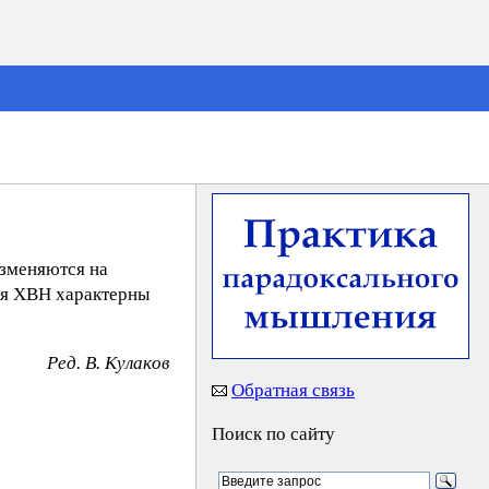
изменяются на
Для ХВН характерны
Peд. B. Kyлaкoв
Обратная связь
Поиск по сайту