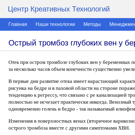
Центр Креативных Технологий
Главная
Наши технологии
Методы
Менеджме
Острый тромбоз глубоких вен у б
Отек при остром тромбозе глубоких вен у беременных по
за несколько часов объем конечности существенно увел
В первые дни развитие отека имеет нарастающий харак
рисунка на бедре и в паховой области на стороне пораже
тенденцию к регрессу, что связано с ре канализацией 
полностью не исчезает практически никогда. Венозный т
одновременно голень и бедро - так называемый илиофе
Изменения в поверхностных венах (вторичное варикозно
острого тромбоза вместе с другими симптомами ХВН.