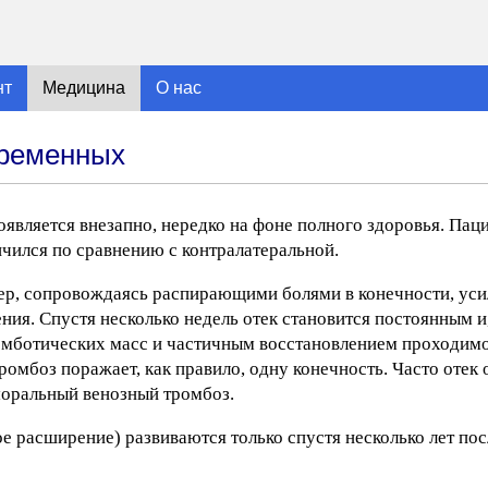
нт
Медицина
О нас
еременных
является внезапно, нередко на фоне полного здоровья. Пац
ичился по сравнению с контралатеральной.
тер, сопровождаясь распирающими болями в конечности, ус
ния. Спустя несколько недель отек становится постоянным и
тромботических масс и частичным восстановлением проходимо
ромбоз поражает, как правило, одну конечность. Часто отек 
моральный венозный тромбоз.
е расширение) развиваются только спустя несколько лет по