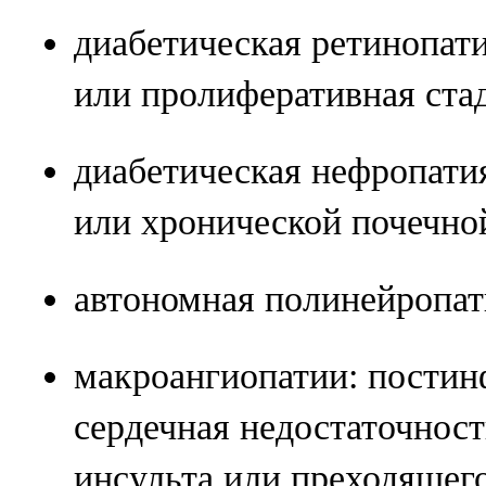
диабетическая ретинопат
или пролиферативная ста
диабетическая нефропати
или хронической почечно
автономная полинейропат
макроангиопатии: постин
сердечная недостаточност
инсульта или преходящег