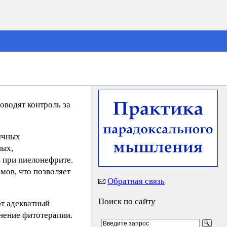
оводят контроль за
ячных
ных,
 при пиелонефрите.
мов, что позволяет
Обратная связь
Поиск по сайту
т адекватный
нение фитотерапии.