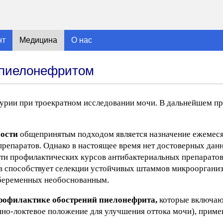
нт
Медицина
О нас
 пиелонефритом
турии при троекратном исследовании мочи. В дальнейшем пр
ности
общепринятым подходом является назначение ежемес
препаратов. Однако в настоящее время нет достоверных дан
ти профилактических курсов антибактериальных препаратов
в способствует селекции устойчивых штаммов микроорганиз
 беременных необоснованным.
рофилактике обострений пиелонефрита,
которые включаю
енно-локтевое положение для улучшения оттока мочи), приме